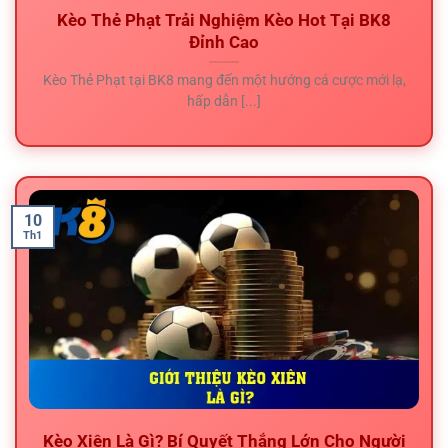
Kèo Thẻ Phạt Trải Nghiệm Kèo Hot Tại BK8
Đỉnh Cao
Kèo Thẻ Phạt tại BK8 mang đến một hướng cá cược mới lạ,
hấp dẫn [...]
10
Th1
Kèo Xiên Là Gì? Bí Quyết Thắng Lớn Cho Người