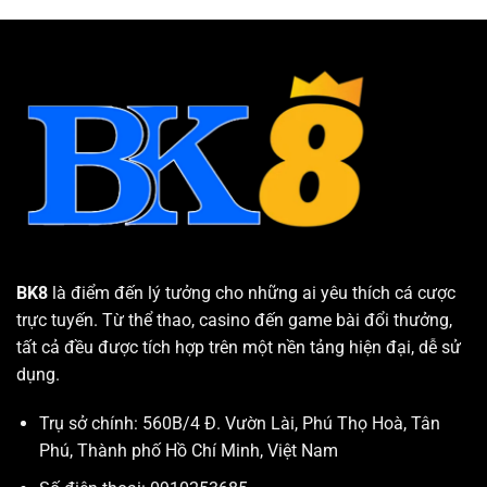
BK8
là điểm đến lý tưởng cho những ai yêu thích cá cược
trực tuyến. Từ thể thao, casino đến game bài đổi thưởng,
tất cả đều được tích hợp trên một nền tảng hiện đại, dễ sử
dụng.
Trụ sở chính: 560B/4 Đ. Vườn Lài, Phú Thọ Hoà, Tân
Phú, Thành phố Hồ Chí Minh, Việt Nam