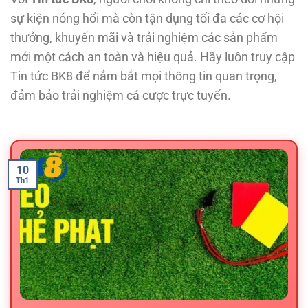
sự kiện nóng hổi mà còn tận dụng tối đa các cơ hội
thưởng, khuyến mãi và trải nghiệm các sản phẩm
mới một cách an toàn và hiệu quả. Hãy luôn truy cập
Tin tức BK8 để nắm bắt mọi thông tin quan trọng,
đảm bảo trải nghiệm cá cược trực tuyến.
10
Th1