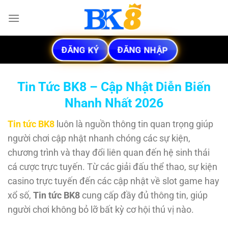
Bỏ
qua
nội
dung
ĐĂNG NHẬP
ĐĂNG KÝ
Tin Tức BK8 – Cập Nhật Diễn Biến
Nhanh Nhất 2026
Tin tức BK8
luôn là nguồn thông tin quan trọng giúp
người chơi cập nhật nhanh chóng các sự kiện,
chương trình và thay đổi liên quan đến hệ sinh thái
cá cược trực tuyến. Từ các giải đấu thể thao, sự kiện
casino trực tuyến đến các cập nhật về slot game hay
xổ số,
Tin tức BK8
cung cấp đầy đủ thông tin, giúp
người chơi không bỏ lỡ bất kỳ cơ hội thú vị nào.