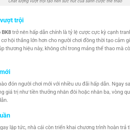
Chất lượng vượt trội tạo nên sức hút của sảnh cược thể thao
vượt trội
o BK8
trở nên hấp dẫn chính là tỷ lệ cược cực kỳ cạnh tra
 cơ hội thắng lớn hơn cho người chơi đồng thời tạo cảm g
úp thương hiệu này, không chỉ trong mảng thể thao mà còn 
 mới
ào đón người chơi mới với nhiều ưu đãi hấp dẫn. Ngay sa
g giá trị như tiền thưởng nhân đôi hoặc nhân ba, vòng q
dẫn.
tuần
gay lập tức, nhà cái còn triển khai chương trình hoàn tr