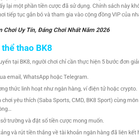
ấy lại một phần tiền cược đã sử dụng. Chính sách này khô
hơi tiếp tục gắn bó và tham gia vào cộng đồng VIP của nhà
 Chơi Uy Tín, Đáng Chơi Nhất Năm 2026
 thể thao BK8
uyến tại BK8, người chơi chỉ cần thực hiện 5 bước đơn giả
g qua email, WhatsApp hoặc Telegram.
ng thức linh hoạt như ngân hàng, ví điện tử hoặc crypto.
h chơi yêu thích (Saba Sports, CMD, BK8 Sport) cùng môn
lông…
i sở trường và đặt số tiền cược mong muốn.
tảng và rút tiền thắng về tài khoản ngân hàng đã liên kết