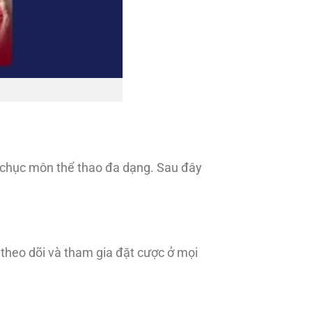
g chục môn thể thao đa dạng. Sau đây
ể theo dõi và tham gia đặt cược ở mọi