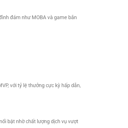
e đình đám như MOBA và game bắn
VP, với tỷ lệ thưởng cực kỳ hấp dẫn,
ổi bật nhờ chất lượng dịch vụ vượt