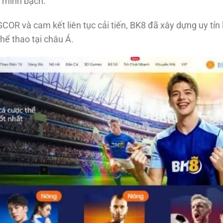
à minh bạch.
OR và cam kết liên tục cải tiến, BK8 đã xây dựng uy tín l
hể thao tại châu Á.