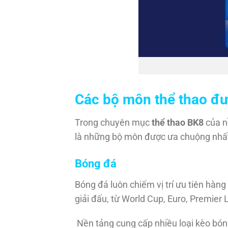
Các bộ môn thể thao đư
Trong chuyên mục
thể thao BK8
của n
là những bộ môn được ưa chuộng nhất,
Bóng đá
Bóng đá luôn chiếm vị trí ưu tiên hàng
giải đấu, từ World Cup, Euro, Premier
Nền tảng cung cấp nhiều loại kèo bón