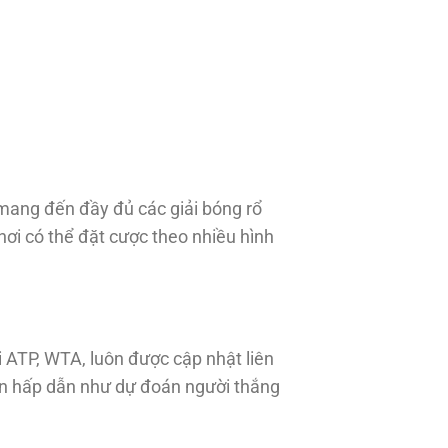
 mang đến đầy đủ các giải bóng rổ
ơi có thể đặt cược theo nhiều hình
 ATP, WTA, luôn được cập nhật liên
chọn hấp dẫn như dự đoán người thắng