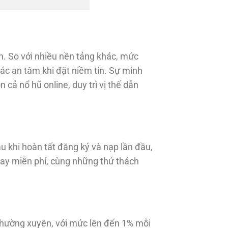
nh. So với nhiều nền tảng khác, mức
iác an tâm khi đặt niềm tin. Sự minh
cả nổ hũ online, duy trì vị thế dẫn
u khi hoàn tất đăng ký và nạp lần đầu,
uay miễn phí, cùng những thử thách
ả thường xuyên, với mức lên đến 1% mỗi