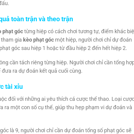
đấu.
quả toàn trận và theo trận
 phạt góc
từng hiệp có cách chơi tương tự, điểm khác biệ
i tham gia
kèo phạt góc
một hiệp, người chơi chỉ dự đoán
phạt góc sau hiệp 1 hoặc từ đầu hiệp 2 đến hết hiệp 2.
ông cần tách riêng từng hiệp. Người chơi chỉ cần tổng hợ
ể đưa ra dự đoán kết quả cuối cùng.
c tài xỉu
ộc đối với những ai yêu thích cá cược thể thao. Loại cượ
a ra một con số cụ thể, giúp thu hẹp phạm vi dự đoán và
 góc là 9, người chơi chỉ cần dự đoán tổng số phạt góc sẽ