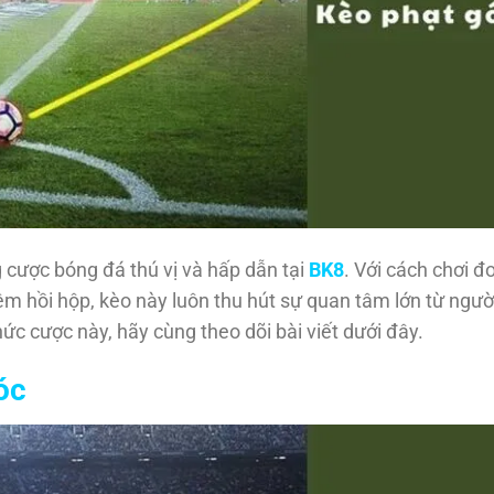
 cược bóng đá thú vị và hấp dẫn tại
BK8
. Với cách chơi đ
iệm hồi hộp, kèo này luôn thu hút sự quan tâm lớn từ ngườ
thức cược này, hãy cùng theo dõi bài viết dưới đây.
óc