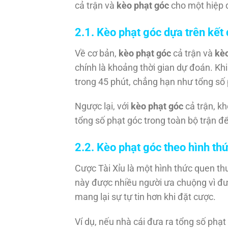
cả trận và
kèo phạt góc
cho một hiệp 
2.1. Kèo phạt góc dựa trên kết 
Về cơ bản,
kèo phạt góc
cả trận và
kèo
chính là khoảng thời gian dự đoán. Kh
trong 45 phút, chẳng hạn như tổng số 
Ngược lại, với
kèo phạt góc
cả trận, kh
tổng số phạt góc trong toàn bộ trận đ
2.2. Kèo phạt góc theo hình thứ
Cược Tài Xỉu là một hình thức quen thu
này được nhiều người ưa chuộng vì đư
mang lại sự tự tin hơn khi đặt cược.
Ví dụ, nếu nhà cái đưa ra tổng số phạt