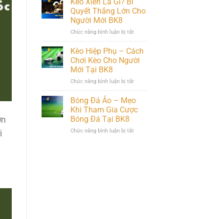
Kèo Xiên Là Gì? Bí
Phạt
Định,
Quyết Thắng Lớn Cho
Trải
Nhanh
Người Mới BK8
Nghiệm
Chóng
Chức năng bình luận bị tắt
ở
Kèo
Kèo
Hot
Xiên
Tại
Kèo Hiệp Phụ – Cách
Là
BK8
Chơi Kèo Cho Người
Gì?
Đỉnh
Mới Tại BK8
Bí
Cao
Chức năng bình luận bị tắt
ở
Quyết
Kèo
Thắng
Hiệp
Lớn
Bóng Đá Ảo – Mẹo
Phụ
Cho
Khi Tham Gia Cược
–
Người
Bóng Đá Tại BK8
ơn
Cách
Mới
Chức năng bình luận bị tắt
ở
Chơi
BK8
i
Bóng
Kèo
Đá
Cho
Ảo
Người
–
Mới
Mẹo
Tại
Khi
BK8
Tham
Gia
Cược
Bóng