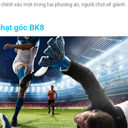
n chính xác một trong hai phương án, người chơi sẽ giành
phạt góc BK8