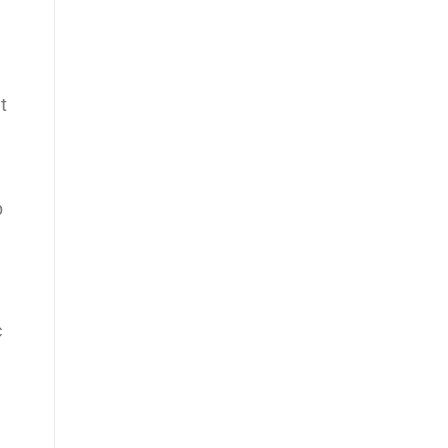
t
p
c