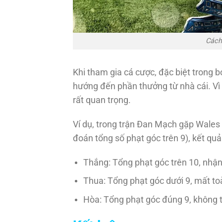
Cách
Khi tham gia cá cược, đặc biệt trong
hướng đến phần thưởng từ nhà cái. Vì 
rất quan trọng.
Ví dụ, trong trận Đan Mạch gặp Wales 
đoán tổng số phạt góc trên 9), kết quả
Thắng: Tổng phạt góc trên 10, nhận 
Thua: Tổng phạt góc dưới 9, mất to
Hòa: Tổng phạt góc đúng 9, không 