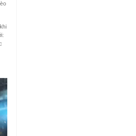
kèo
khi
i:
c