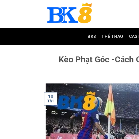
Bỏ
qua
nội
dung
BK8
THỂ THAO
CAS
Kèo Phạt Góc -Cách 
10
Th1