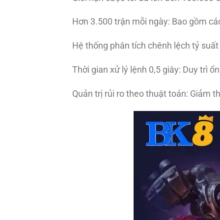
Hơn 3.500 trận mỗi ngày: Bao gồm các 
Hệ thống phân tích chênh lệch tỷ suất
Thời gian xử lý lệnh 0,5 giây: Duy trì 
Quản trị rủi ro theo thuật toán: Giảm 