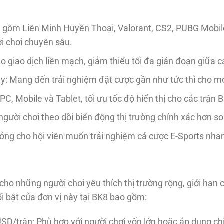
o gồm Liên Minh Huyền Thoại, Valorant, CS2, PUBG Mobil
i chơi chuyên sâu.
 giao dịch liền mạch, giảm thiểu tối đa gián đoạn giữa c
ây: Mang đến trải nghiệm đặt cược gần như tức thì cho mọ
C, Mobile và Tablet, tối ưu tốc độ hiển thị cho các trận 
 người chơi theo dõi biến động thị trường chính xác hơn so
tưởng cho hội viên muốn trải nghiệm cá cược E-Sports nh
 cho những người chơi yêu thích thị trường rộng, giới hạn
 bật của đơn vị này tại BK8 bao gồm:
USD/trận: Phù hợp với người chơi vốn lớn hoặc áp dụng chi