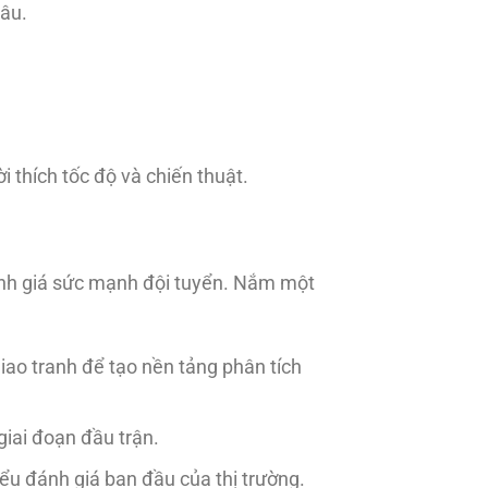
sâu.
i thích tốc độ và chiến thuật.
ánh giá sức mạnh đội tuyển. Nắm một
iao tranh để tạo nền tảng phân tích
giai đoạn đầu trận.
ểu đánh giá ban đầu của thị trường.