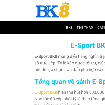
Bỏ
qua
nội
dung
BK8
THỂ THAO
CAS
E-Sport BK
E-Sport BK8
mang đến hàng nghìn trận 
số trực tiếp. Tỷ lệ kèo được tối ưu, g
tiết để lựa chọn trận đấu phù hợp và 
Tổng quan về sảnh E-S
E-Sport BK8
hiện thu hút hơn 500.000 
Nhờ tốc độ cập nhật tỷ lệ theo từng gi