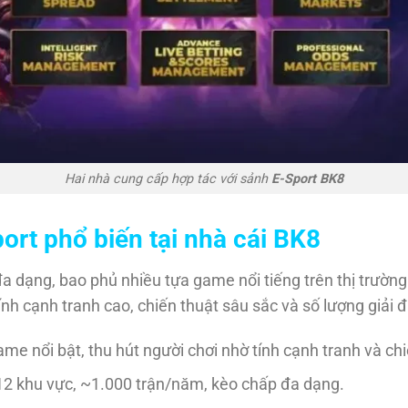
Hai nhà cung cấp hợp tác với sảnh
E-Sport BK8
rt phổ biến tại nhà cái BK8
 dạng, bao phủ nhiều tựa game nổi tiếng trên thị trườn
ính cạnh tranh cao, chiến thuật sâu sắc và số lượng giải đ
e nổi bật, thu hút người chơi nhờ tính cạnh tranh và chi
12 khu vực, ~1.000 trận/năm, kèo chấp đa dạng.