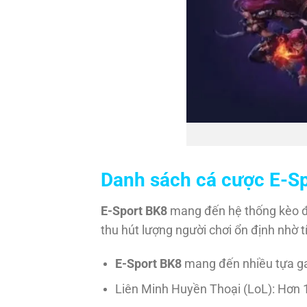
Danh sách cá cược E-Spo
E-Sport BK8
mang đến hệ thống kèo đa
thu hút lượng người chơi ổn định nhờ t
E-Sport BK8
mang đến nhiều tựa gam
Liên Minh Huyền Thoại (LoL): Hơn 