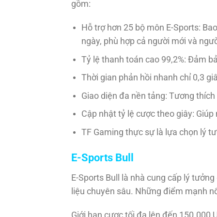
gồm:
Hỗ trợ hơn 25 bộ môn E-Sports: Ba
ngày, phù hợp cả người mới và ngườ
Tỷ lệ thanh toán cao 99,2%: Đảm bảo
Thời gian phản hồi nhanh chỉ 0,3 gi
Giao diện đa nền tảng: Tương thích P
Cập nhật tỷ lệ cược theo giây: Giúp
TF Gaming thực sự là lựa chọn lý 
E-Sports Bull
E-Sports Bull là nhà cung cấp lý tưởng
liệu chuyên sâu. Những điểm mạnh nổi
Giới hạn cược tối đa lên đến 150.000 