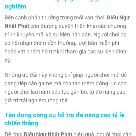
nghiệm
Bên cạnh phần thưởng trong mỗi ván chơi,
Điếu Ngư
Nhất Phát
còn thường xuyên triển khai các chương
trình khuyến mãi và sự kiện hấp dẫn. Người chơi có
cơ hội nhận thêm tiền thưởng, lượt bắn miễn phí
hoặc vật phẩm hỗ trợ khi tham gia các sự kiện định
kỳ.
Những ưu đãi này không chỉ giúp người chơi mới dễ
dàng tiếp cận game mà còn tạo thêm động lực cho
người chơi lâu năm tiếp tục gắn bó, từ đó nâng cao
giá trị trải nghiệm tổng thể.
Tận dụng công cụ hỗ trợ để nâng cao tỷ lệ
chiến thắng
Để chơi
Điếu Ngư Nhất Phát
hiệu quả, người chơi cần