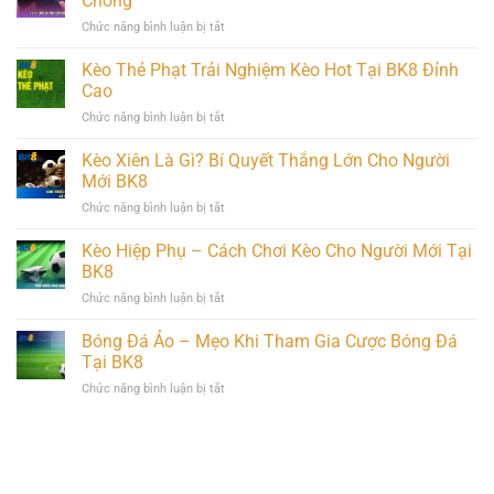
Chóng
Chức năng bình luận bị tắt
ở
1.1.1.1
–
Kèo Thẻ Phạt Trải Nghiệm Kèo Hot Tại BK8 Đỉnh
Mở
Cao
Lối
Chức năng bình luận bị tắt
ở
Truy
Kèo
Cập
Thẻ
Kèo Xiên Là Gì? Bí Quyết Thắng Lớn Cho Người
Max79
Phạt
Ổn
Mới BK8
Trải
Định,
Chức năng bình luận bị tắt
ở
Nghiệm
Nhanh
Kèo
Kèo
Chóng
Xiên
Kèo Hiệp Phụ – Cách Chơi Kèo Cho Người Mới Tại
Hot
Là
Tại
BK8
Gì?
BK8
Chức năng bình luận bị tắt
ở
Bí
Đỉnh
Kèo
Quyết
Cao
Hiệp
Bóng Đá Ảo – Mẹo Khi Tham Gia Cược Bóng Đá
Thắng
Phụ
Lớn
Tại BK8
–
Cho
Chức năng bình luận bị tắt
ở
Cách
Người
Bóng
Chơi
Mới
Đá
Kèo
BK8
Ảo
Cho
–
Người
Mẹo
Mới