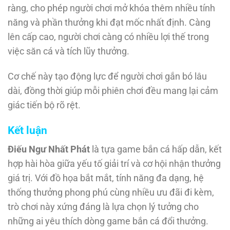
ràng, cho phép người chơi mở khóa thêm nhiều tính
năng và phần thưởng khi đạt mốc nhất định. Càng
lên cấp cao, người chơi càng có nhiều lợi thế trong
việc săn cá và tích lũy thưởng.
Cơ chế này tạo động lực để người chơi gắn bó lâu
dài, đồng thời giúp mỗi phiên chơi đều mang lại cảm
giác tiến bộ rõ rệt.
Kết luận
Điếu Ngư Nhất Phát
là tựa game bắn cá hấp dẫn, kết
hợp hài hòa giữa yếu tố giải trí và cơ hội nhận thưởng
giá trị. Với đồ họa bắt mắt, tính năng đa dạng, hệ
thống thưởng phong phú cùng nhiều ưu đãi đi kèm,
trò chơi này xứng đáng là lựa chọn lý tưởng cho
những ai yêu thích dòng game bắn cá đổi thưởng.