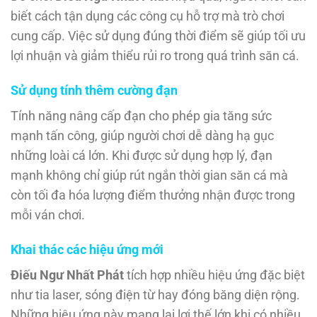
biết cách tận dụng các công cụ hỗ trợ mà trò chơi
cung cấp. Việc sử dụng đúng thời điểm sẽ giúp tối ưu
lợi nhuận và giảm thiểu rủi ro trong quá trình săn cá.
Sử dụng tính thêm cường đạn
Tính năng nâng cấp đạn cho phép gia tăng sức
mạnh tấn công, giúp người chơi dễ dàng hạ gục
những loài cá lớn. Khi được sử dụng hợp lý, đạn
mạnh không chỉ giúp rút ngắn thời gian săn cá mà
còn tối đa hóa lượng điểm thưởng nhận được trong
mỗi ván chơi.
Khai thác các hiệu ứng mới
Điếu Ngư Nhất Phát
tích hợp nhiều hiệu ứng đặc biệt
như tia laser, sóng điện từ hay đóng băng diện rộng.
Những hiệu ứng này mang lại lợi thế lớn khi có nhiều