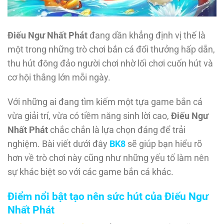
Điếu Ngư Nhất Phát
đang dần khẳng định vị thế là
một trong những trò chơi bắn cá đổi thưởng hấp dẫn,
thu hút đông đảo người chơi nhờ lối chơi cuốn hút và
cơ hội thắng lớn mỗi ngày.
Với những ai đang tìm kiếm một tựa game bắn cá
vừa giải trí, vừa có tiềm năng sinh lời cao,
Điếu Ngư
Nhất Phát
chắc chắn là lựa chọn đáng để trải
nghiệm. Bài viết dưới đây
BK8
sẽ giúp bạn hiểu rõ
hơn về trò chơi này cũng như những yếu tố làm nên
sự khác biệt so với các game bắn cá khác.
Điểm nổi bật tạo nên sức hút của Điếu Ngư
Nhất Phát