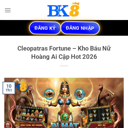
Bỏ
qua
nội
dung
ĐĂNG NHẬP
ĐĂNG KÝ
Cleopatras Fortune – Kho Báu Nữ
Hoàng Ai Cập Hot 2026
10
Th1