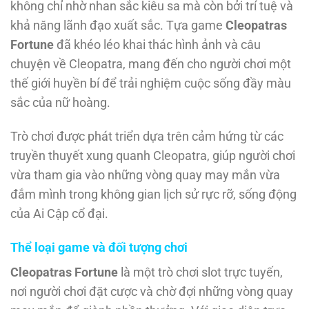
không chỉ nhờ nhan sắc kiêu sa mà còn bởi trí tuệ và
khả năng lãnh đạo xuất sắc. Tựa game
Cleopatras
Fortune
đã khéo léo khai thác hình ảnh và câu
chuyện về Cleopatra, mang đến cho người chơi một
thế giới huyền bí để trải nghiệm cuộc sống đầy màu
sắc của nữ hoàng.
Trò chơi được phát triển dựa trên cảm hứng từ các
truyền thuyết xung quanh Cleopatra, giúp người chơi
vừa tham gia vào những vòng quay may mắn vừa
đắm mình trong không gian lịch sử rực rỡ, sống động
của Ai Cập cổ đại.
Thể loại game và đối tượng chơi
Cleopatras Fortune
là một trò chơi slot trực tuyến,
nơi người chơi đặt cược và chờ đợi những vòng quay