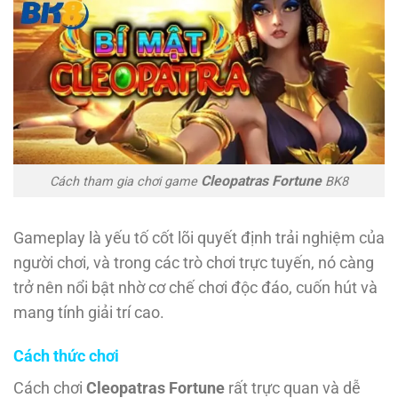
Cleopatras Fortune
Cách tham gia chơi game
BK8
Gameplay là yếu tố cốt lõi quyết định trải nghiệm của
người chơi, và trong các trò chơi trực tuyến, nó càng
trở nên nổi bật nhờ cơ chế chơi độc đáo, cuốn hút và
mang tính giải trí cao.
Cách thức chơi
Cách chơi
Cleopatras Fortune
rất trực quan và dễ